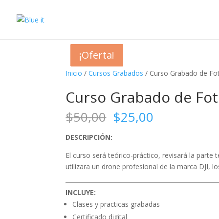
¡Oferta!
¡Oferta!
¡Oferta!
¡Oferta!
Inicio
/
Cursos Grabados
/ Curso Grabado de Fot
Curso Grabado de Fot
El
El
$
50,00
$
25,00
precio
precio
original
actual
DESCRIPCIÓN:
era:
es:
El curso será teórico-práctico, revisará la parte
$50,00.
$25,00.
utilizara un drone profesional de la marca DJI,
INCLUYE:
Clases y practicas grabadas
Certificado digital