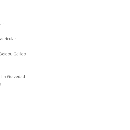
cas
adricular
Beidou.Galileo
n La Gravedad
o