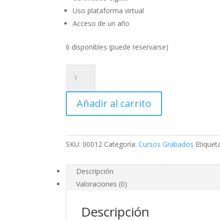
Uso plataforma virtual
Acceso de un año
6 disponibles (puede reservarse)
Curso
Grabado
de
Añadir al carrito
Fotogrametría,
Topografía
y
Telemetría
SKU:
00012
Categoría:
Cursos Grabados
Etiquet
con
Drones
cantidad
Descripción
Valoraciones (0)
Descripción