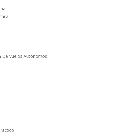
ría
ctica
ón De Vuelos Autónomos
r
Practico