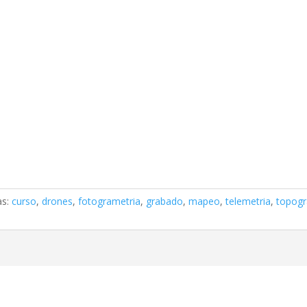
as:
curso
,
drones
,
fotogrametria
,
grabado
,
mapeo
,
telemetria
,
topogr