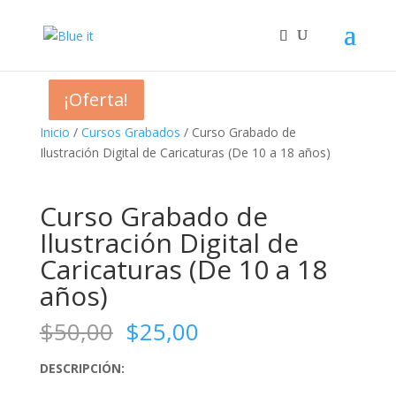
¡Oferta!
¡Oferta!
¡Oferta!
¡Oferta!
Inicio
/
Cursos Grabados
/ Curso Grabado de
Ilustración Digital de Caricaturas (De 10 a 18 años)
Curso Grabado de
Ilustración Digital de
Caricaturas (De 10 a 18
años)
El
El
$
50,00
$
25,00
precio
precio
original
actual
DESCRIPCIÓN:
era:
es: