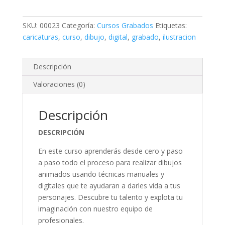
de
Caricaturas
SKU:
00023
Categoría:
Cursos Grabados
Etiquetas:
(De
caricaturas
,
curso
,
dibujo
,
digital
,
grabado
,
ilustracion
10
a
18
Descripción
años)
Valoraciones (0)
cantidad
Descripción
DESCRIPCIÓN
En este curso aprenderás desde cero y paso
a paso todo el proceso para realizar dibujos
animados usando técnicas manuales y
digitales que te ayudaran a darles vida a tus
personajes. Descubre tu talento y explota tu
imaginación con nuestro equipo de
profesionales.