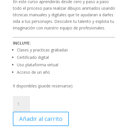
En este curso aprenderás desde cero y paso a paso
$50,00.
$25,00.
todo el proceso para realizar dibujos animados usando
técnicas manuales y digitales que te ayudaran a darles
vida a tus personajes. Descubre tu talento y explota tu
imaginación con nuestro equipo de profesionales.
INCLUYE:
Clases y practicas grabadas
Certificado digital
Uso plataforma virtual
Acceso de un año
9 disponibles (puede reservarse)
Curso
Grabado
de
Añadir al carrito
Ilustración
Digital