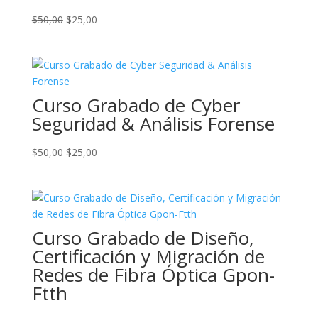
El
El
$
50,00
$
25,00
precio
precio
original
actual
era:
es:
$50,00.
$25,00.
Curso Grabado de Cyber
Seguridad & Análisis Forense
El
El
$
50,00
$
25,00
precio
precio
original
actual
era:
es:
$50,00.
$25,00.
Curso Grabado de Diseño,
Certificación y Migración de
Redes de Fibra Óptica Gpon-
Ftth