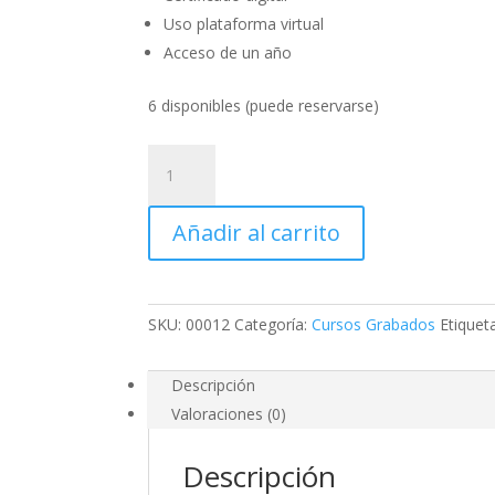
Uso plataforma virtual
Acceso de un año
6 disponibles (puede reservarse)
Curso
Grabado
de
Añadir al carrito
Fotogrametría,
Topografía
y
Telemetría
SKU:
00012
Categoría:
Cursos Grabados
Etiquet
con
Drones
cantidad
Descripción
Valoraciones (0)
Descripción