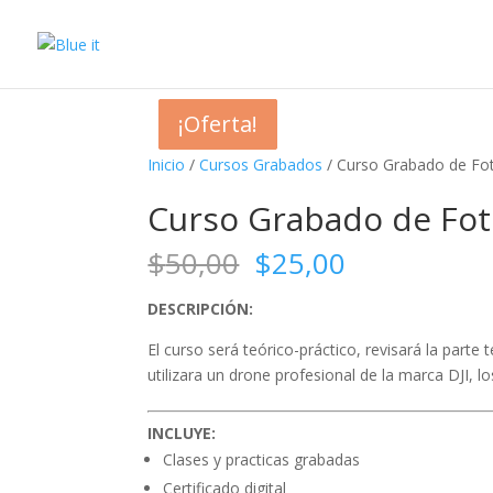
¡Oferta!
¡Oferta!
¡Oferta!
¡Oferta!
Inicio
/
Cursos Grabados
/ Curso Grabado de Fot
Curso Grabado de Fot
El
El
$
50,00
$
25,00
precio
precio
original
actual
DESCRIPCIÓN:
era:
es:
El curso será teórico-práctico, revisará la parte
$50,00.
$25,00.
utilizara un drone profesional de la marca DJI,
INCLUYE:
Clases y practicas grabadas
Certificado digital