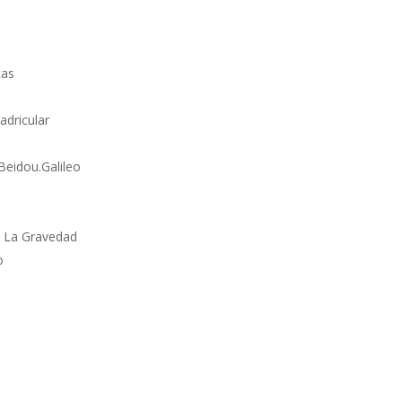
cas
adricular
Beidou.Galileo
n La Gravedad
o