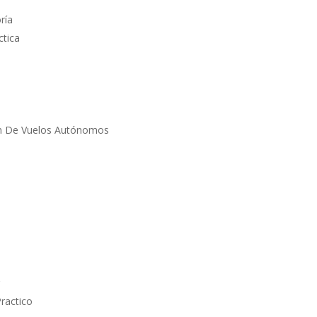
ría
ctica
ón De Vuelos Autónomos
r
Practico