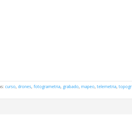
as:
curso
,
drones
,
fotogrametria
,
grabado
,
mapeo
,
telemetria
,
topogr