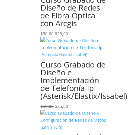
$50,00.
$25,00.
Diseño de Redes
de Fibra Óptica
con Arcgis
El
El
$
50,00
$
25,00
precio
precio
original
actual
era:
es:
$50,00.
$25,00.
Curso Grabado de
Diseño e
Implementación
de Telefonía Ip
(Asterisk/Elastix/Issabel)
El
El
$
50,00
$
25,00
precio
precio
original
actual
era:
es:
$50,00.
$25,00.