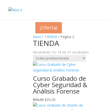
¡Oferta!
¡Oferta!
¡Oferta!
¡Oferta!
¡Oferta!
¡Oferta!
¡Oferta!
¡Oferta!
¡Oferta!
Inicio
/
TIENDA
/ Página 2
TIENDA
Mostrando 10–18 de 31 resultados
Curso Grabado de
Cyber Seguridad &
Análisis Forense
El
El
$
50,00
$
25,00
precio
precio