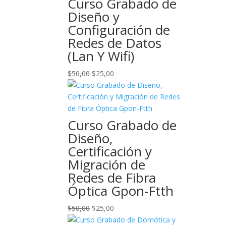
Curso Grabado de
Diseño y
Configuración de
Redes de Datos
(Lan Y Wifi)
El
El
$
50,00
$
25,00
precio
precio
original
actual
era:
es:
$50,00.
$25,00.
Curso Grabado de
Diseño,
Certificación y
Migración de
Redes de Fibra
Óptica Gpon-Ftth
El
El
$
50,00
$
25,00
precio
precio