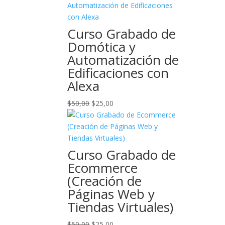
original
actual
era:
es:
$50,00.
$25,00.
Curso Grabado de
Domótica y
Automatización de
Edificaciones con
Alexa
El
El
$
50,00
$
25,00
precio
precio
original
actual
era:
es:
$50,00.
$25,00.
Curso Grabado de
Ecommerce
(Creación de
Páginas Web y
Tiendas Virtuales)
El
El
$
50,00
$
25,00