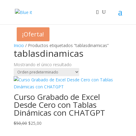
¡Oferta!
Inicio
/ Productos etiquetados “tablasdinamicas”
tablasdinamicas
Mostrando el único resultado
Curso Grabado de Excel
Desde Cero con Tablas
Dinámicas con CHATGPT
El
El
$
50,00
$
25,00
precio
precio