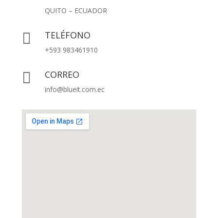
QUITO – ECUADOR
TELÉFONO

+593 983461910
CORREO

info@blueit.com.ec