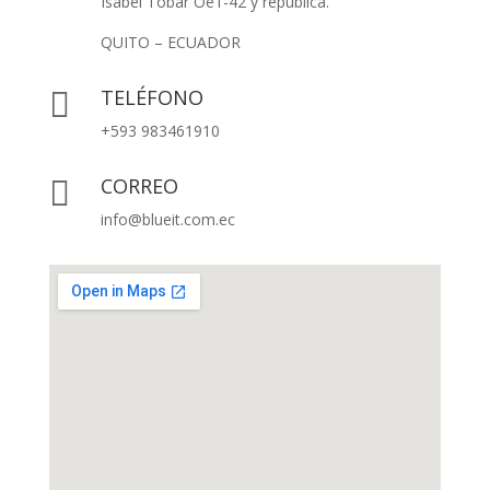
Isabel Tobar Oe1-42 y república.
QUITO – ECUADOR
TELÉFONO

+593 983461910
CORREO

info@blueit.com.ec