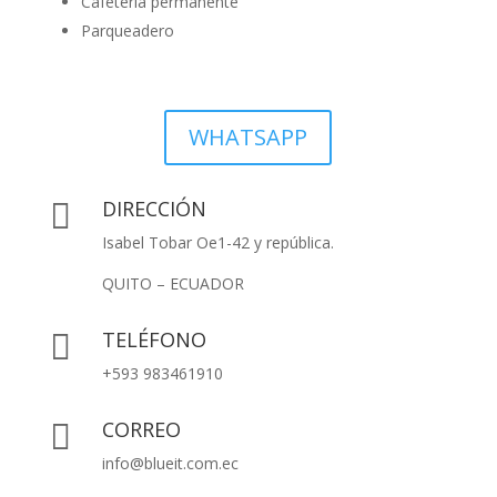
Cafetería permanente
Parqueadero
WHATSAPP
DIRECCIÓN

Isabel Tobar Oe1-42 y república.
QUITO – ECUADOR
TELÉFONO

+593 983461910
CORREO

info@blueit.com.ec