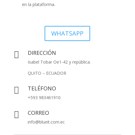
en la plataforma.
WHATSAPP
DIRECCIÓN

Isabel Tobar Oe1-42 y república.
QUITO – ECUADOR
TELÉFONO

+593 983461910
CORREO

info@blueit.com.ec